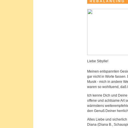
R E B A L A N C I N G
Liebe Sibylle!
Meinen entspannten Gesi
gar nicht in Worte fassen.
Musik - mich in andere Wel
waren so wohltuend, daß 
Ich kenne Dich und Deine A
offene und achtsame Art s
wärmstens weiterempfehlen
den Genuß Deiner herrli
Alles Liebe und sicherlich 
Diana (Diana B., Schauspi