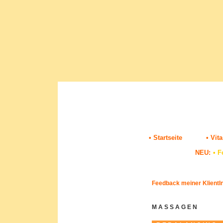
• Startseite
• Vita
NEU:
•
F
Feedback meiner KlientI
M A S S A G E N