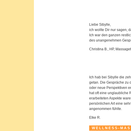
Liebe Sibylle,
ich wollte Dir nur sagen, 
Ich war den ganzen restlic
des unangenehmen Gespr
Christina B., HP, Massage
Ich hab bei Sibylle die 
getan. Die Gespräche zu
oder neue Perspektiven e
hat oft eine unglaubliche
erarbeiteten Aspekte waren
persönlichen Art eine sehr
angenommen fühlte.
Elke R.
W E L L N E S S - M A S