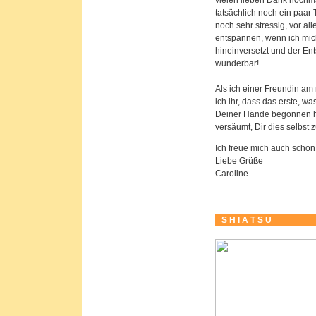
vielen lieben Dank nochma
tatsächlich noch ein paa
noch sehr stressig, vor al
entspannen, wenn ich mich
hineinversetzt und der E
wunderbar!
Als ich einer Freundin am
ich ihr, dass das erste, w
Deiner Hände begonnen ha
versäumt, Dir dies selbst 
Ich freue mich auch scho
Liebe Grüße
Caroline
S H I A T S U