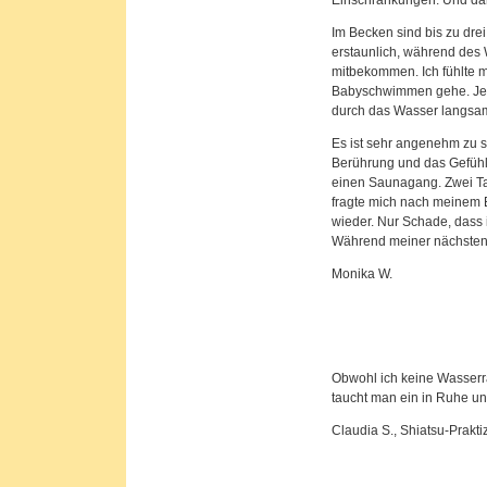
Einschränkungen. Und da
Im Becken sind bis zu drei
erstaunlich, während des
mitbekommen. Ich fühlte 
Babyschwimmen gehe. Jetzt
durch das Wasser langsa
Es ist sehr angenehm zu s
Berührung und das Gefühl
einen Saunagang. Zwei Ta
fragte mich nach meinem B
wieder. Nur Schade, dass 
Während meiner nächsten
Monika W.
Obwohl ich keine Wasserra
taucht man ein in Ruhe un
Claudia S., Shiatsu-Prakti