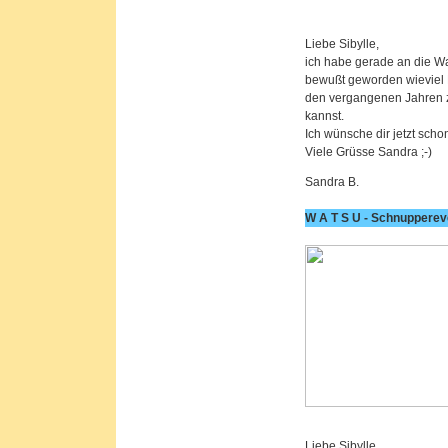
Liebe Sibylle,
ich habe gerade an die W
bewußt geworden wieviel K
den vergangenen Jahren z
kannst.
Ich wünsche dir jetzt sch
Viele Grüsse Sandra ;-)
Sandra B.
W A T S U - Schnupperev
Liebe Sibylle,