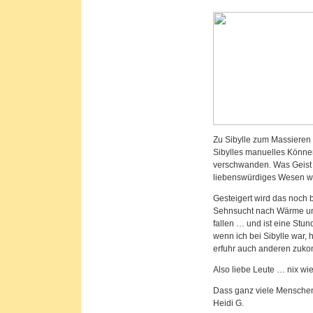
Zu Sibylle zum Massieren 
Sibylles manuelles Können
verschwanden. Was Geist u
liebenswürdiges Wesen wie
Gesteigert wird das noch 
Sehnsucht nach Wärme und 
fallen … und ist eine Stun
wenn ich bei Sibylle war, h
erfuhr auch anderen zuko
Also liebe Leute … nix wi
Dass ganz viele Menschen
Heidi G.