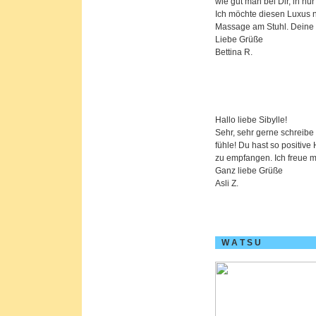
wie gut man bei Dir, in n
Ich möchte diesen Luxus 
Massage am Stuhl. Deine 
Liebe Grüße
Bettina R.
Hallo liebe Sibylle!
Sehr, sehr gerne schreibe
fühle! Du hast so positive
zu empfangen. Ich freue m
Ganz liebe Grüße
Asli Z.
W A T S U