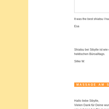
It was the best shiatsu I h
Esa
Shiatsu bei Sibylle ist wi
hektischen Büroalltags.
Silke W.
M A S S A G E
A M
S
Hallo liebe Sibylle,
Vielen Dank für Deine wun