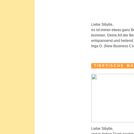
Liebe Sibylle,
es ist immer etwas ganz 
kommen. Deine Art der Ber
entspannend und heilend.
Inga D. (New Business Co
T I B E T I S C H E
M A 
Liebe Sibylle,