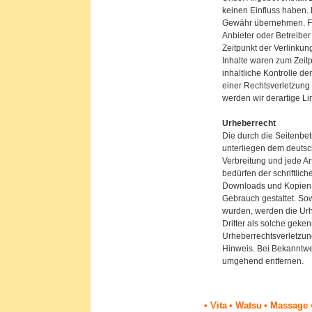
keinen Einfluss haben. 
Gewähr übernehmen. Für 
Anbieter oder Betreiber
Zeitpunkt der Verlinkun
Inhalte waren zum Zeit
inhaltliche Kontrolle de
einer Rechtsverletzung
werden wir derartige L
Urheberrecht
Die durch die Seitenbet
unterliegen dem deutsch
Verbreitung und jede A
bedürfen der schriftlic
Downloads und Kopien di
Gebrauch gestattet. Sowe
wurden, werden die Urh
Dritter als solche geken
Urheberrechtsverletzun
Hinweis. Bei Bekanntwe
umgehend entfernen.
• Vita
• Watsu
• Massage