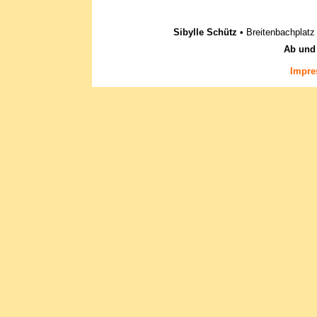
Sibylle Schütz
• Breitenbachplatz 
Ab und
Impr