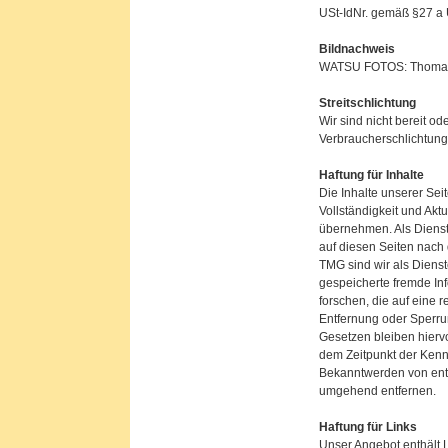
USt-IdNr. gemäß §27 a 
Bildnachweis
WATSU FOTOS: Thoma
Streitschlichtung
Wir sind nicht bereit od
Verbraucherschlichtung
Haftung für Inhalte
Die Inhalte unserer Seite
Vollständigkeit und Akt
übernehmen. Als Dienst
auf diesen Seiten nach
TMG sind wir als Dienste
gespeicherte fremde I
forschen, die auf eine r
Entfernung oder Sperru
Gesetzen bleiben hiervo
dem Zeitpunkt der Kenn
Bekanntwerden von ent
umgehend entfernen.
Haftung für Links
Unser Angebot enthält L